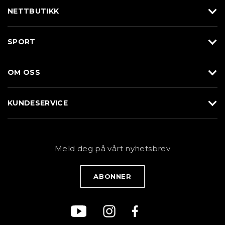
NETTBUTIKK
Utstyr
SPORT
Klær
Alpin/Topptur
Sko
OM OSS
Langrenn
Merkevarer
Om Braasport
Løp
KUNDESERVICE
Butikk
Sykkel
Kundeservice
NYHETSBREV
Bestill time
Fjell
Personvernerklæring
Meld deg på vårt nyhetsbrev
Blogg
Klær
Kjøpsvilkår
Bærekraft