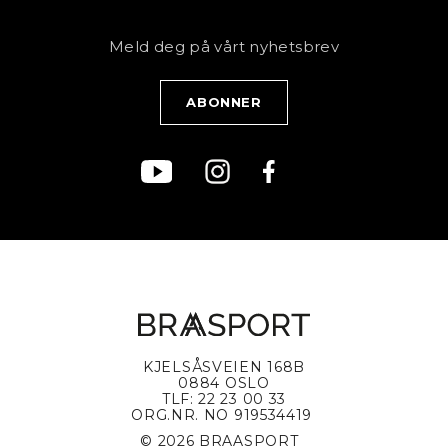
Kundeservice
NYHETSBREV
Bestill time
Fjell
Personvernerklæring
Meld deg på vårt nyhetsbrev
Blogg
Klær
Kjøpsvilkår
Bærekraft
KJELSÅSVEIEN 168B
0884 OSLO
TLF: 22 23 00 33
ORG.NR. NO 919534419
© 2026 BRAASPORT