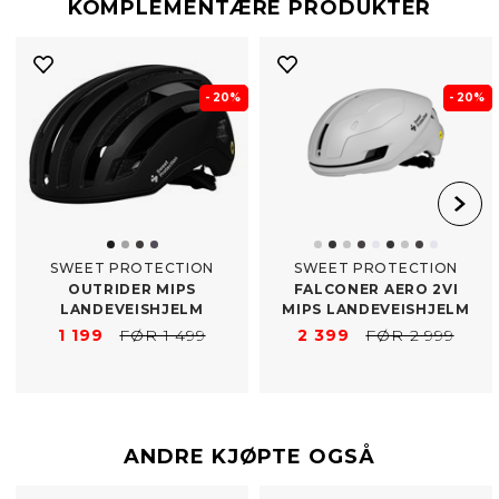
KOMPLEMENTÆRE PRODUKTER
- 20%
- 20%
SWEET PROTECTION
SWEET PROTECTION
OUTRIDER MIPS
FALCONER AERO 2VI
LANDEVEISHJELM
MIPS LANDEVEISHJELM
1 199
FØR 1 499
2 399
FØR 2 999
ANDRE KJØPTE OGSÅ