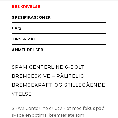
5018 037 014)
BESKRIVELSE
SPESIFIKASJONER
160 mm (00
På lager
FAQ
5018 037 013)
TIPS & RÅD
140 mm (00
På lager
ANMELDELSER
5018 037 012)
SRAM CENTERLINE 6-BOLT
BREMSESKIVE – PÅLITELIG
BREMSEKRAFT OG STILLEGÅENDE
YTELSE
SRAM Centerline er utviklet med fokus på å
skape en optimal bremseflate som