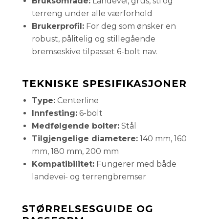
Bruksområde:
Landevei, grus, sti og
terreng under alle værforhold
Brukerprofil:
For deg som ønsker en
robust, pålitelig og stillegående
bremseskive tilpasset 6-bolt nav.
TEKNISKE SPESIFIKASJONER
Type:
Centerline
Innfesting:
6-bolt
Medfølgende bolter:
Stål
Tilgjengelige diametere:
140 mm, 160
mm, 180 mm, 200 mm
Kompatibilitet:
Fungerer med både
landevei- og terrengbremser
STØRRELSESGUIDE OG