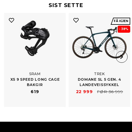
SIST SETTE
FÅ IGJEN
- 38%
SRAM
TREK
X5 9 SPEED LONG CAGE
DOMANE SL 5 GEN. 4
BAKGIR
LANDEVEISSYKKEL
619
22 999
FØR 36 999