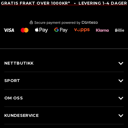
GRATIS FRAKT OVER 1000KR* • LEVERING 1-4 DAGER
NETTBUTIKK
Utstyr
SPORT
Klær
Alpin/Topptur
Sko
OM OSS
Langrenn
Merkevarer
Om Braasport
Løp
KUNDESERVICE
Butikk
Sykkel