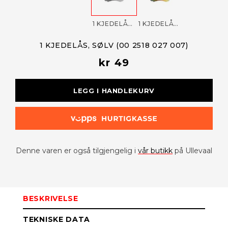
1 KJEDELÅS, SØLV (00 2518 027 007)
1 KJEDELÅS, RAINBOW (00 2518 027 003)
1 KJEDELÅS, SØLV (00 2518 027 007)
kr 49
LEGG I HANDLEKURV
Denne varen er også tilgjengelig i
vår butikk
på Ullevaal
BESKRIVELSE
TEKNISKE DATA