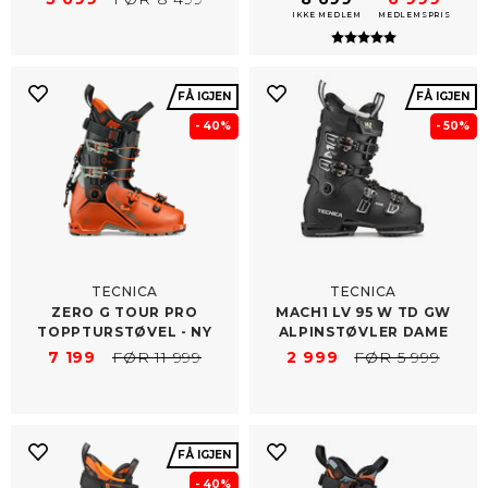
IKKE MEDLEM
MEDLEMSPRIS
Karakter:
5.0 av 5 mulig
FÅ IGJEN
FÅ IGJEN
- 40%
- 50%
TECNICA
TECNICA
ZERO G TOUR PRO
MACH1 LV 95 W TD GW
TOPPTURSTØVEL -​ NY
ALPINSTØVLER DAME
7 199
FØR 11 999
2 999
FØR 5 999
FÅ IGJEN
- 40%