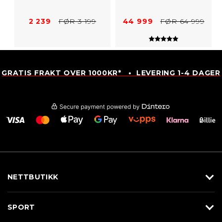
2 239
FØR 3 199
44 999
FØR 64 999
Karakter:
5.0 av 5 mulig
GRATIS FRAKT OVER 1000KR* • LEVERING 1-4 DAGER
NETTBUTIKK
Utstyr
SPORT
Klær