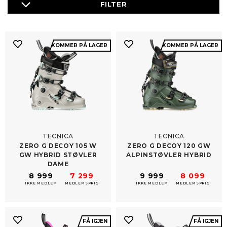
KOMMER PÅ LAGER
KOMMER PÅ LAGER
TECNICA
TECNICA
ZERO G DECOY 105 W
ZERO G DECOY 120 GW
GW HYBRID STØVLER
ALPINSTØVLER HYBRID
DAME
8 999
7 299
9 999
8 099
IKKE MEDLEM
MEDLEMSPRIS
IKKE MEDLEM
MEDLEMSPRIS
FÅ IGJEN
FÅ IGJEN