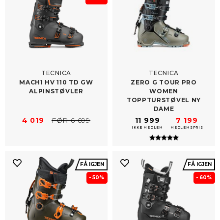
TECNICA
TECNICA
MACH1 HV 110 TD GW
ZERO G TOUR PRO
ALPINSTØVLER
WOMEN
TOPPTURSTØVEL NY
DAME
4 019
FØR 6 699
11 999
7 199
IKKE MEDLEM
MEDLEMSPRIS
Karakter:
5.0 av 5 mulig
FÅ IGJEN
FÅ IGJEN
- 50%
- 60%