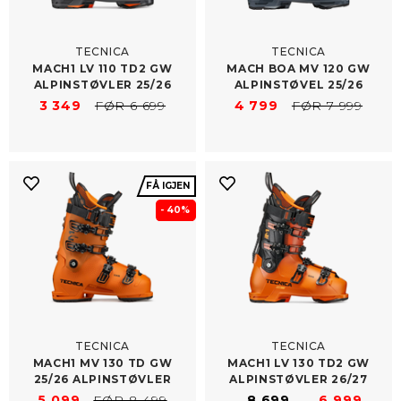
TECNICA
TECNICA
MACH1 LV 110 TD2 GW
MACH BOA MV 120 GW
ALPINSTØVLER 25/​26
ALPINSTØVEL 25/​26
3 349
FØR 6 699
4 799
FØR 7 999
FÅ IGJEN
- 40%
TECNICA
TECNICA
MACH1 MV 130 TD GW
MACH1 LV 130 TD2 GW
25/​26 ALPINSTØVLER
ALPINSTØVLER 26/​27
5 099
FØR 8 499
8 699
6 999