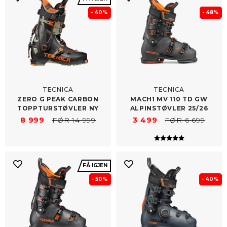
- 40%
- 48%
TECNICA
TECNICA
ZERO G PEAK CARBON
MACH1 MV 110 TD GW
TOPPTURSTØVLER NY
ALPINSTØVLER 25/​26
8 999
FØR 14 999
3 499
FØR 6 699
Karakter:
5.0 av 5 mulig
FÅ IGJEN
- 50%
- 40%