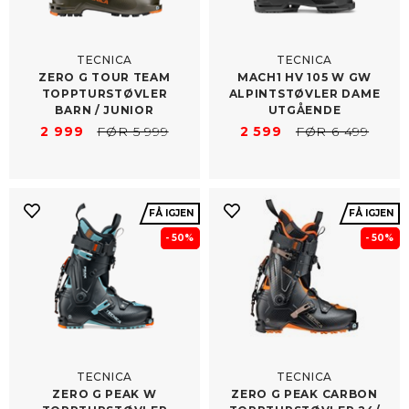
TECNICA
TECNICA
ZERO G TOUR TEAM
MACH1 HV 105 W GW
TOPPTURSTØVLER
ALPINTSTØVLER DAME
BARN /​ JUNIOR
UTGÅENDE
2 999
FØR 5 999
2 599
FØR 6 499
FÅ IGJEN
FÅ IGJEN
- 50%
- 50%
TECNICA
TECNICA
ZERO G PEAK W
ZERO G PEAK CARBON