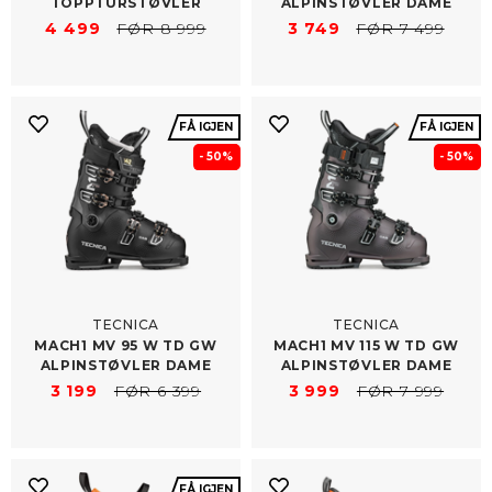
TOPPTURSTØVLER
ALPINSTØVLER DAME
4 499
FØR 8 999
3 749
FØR 7 499
FÅ IGJEN
FÅ IGJEN
- 50%
- 50%
TECNICA
TECNICA
MACH1 MV 95 W TD GW
MACH1 MV 115 W TD GW
ALPINSTØVLER DAME
ALPINSTØVLER DAME
3 199
FØR 6 399
3 999
FØR 7 999
FÅ IGJEN