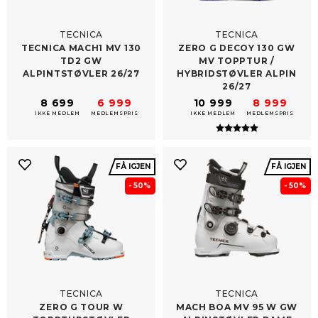
TECNICA
TECNICA
TECNICA MACH1 MV 130
ZERO G DECOY 130 GW
TD2 GW
MV TOPPTUR /​
ALPINTSTØVLER 26/​27
HYBRIDSTØVLER ALPIN
26/27
8 699
6 999
10 999
8 999
IKKE MEDLEM
MEDLEMSPRIS
IKKE MEDLEM
MEDLEMSPRIS
Karakter:
5.0 av 5 mulig
FÅ IGJEN
FÅ IGJEN
- 50%
- 50%
TECNICA
TECNICA
ZERO G TOUR W
MACH BOA MV 95 W GW