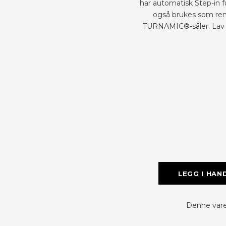
har automatisk Step-in f
også brukes som ren 
TURNAMIC®-såler. Lav ve
LEGG I HAN
Denne varen