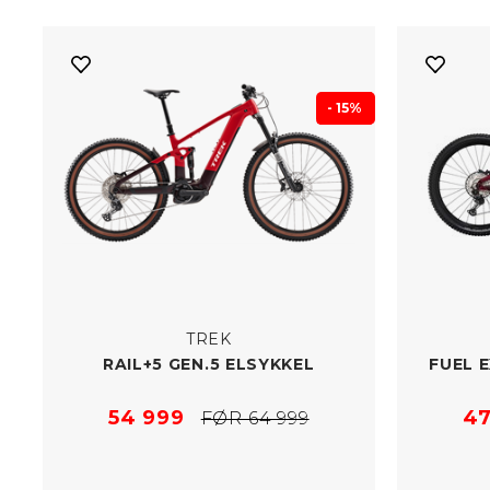
- 15%
TREK
RAIL+5 GEN.5 ELSYKKEL
FUEL E
54 999
47
FØR 64 999