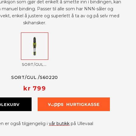
unksjon som gjør det enkelt å smette inn i bindingen, kan
manuel binding. Passer til alle som har NNN-såler og
kt, enkel å justere og superlett å ta av og på selv med
skihansker.
SORT/GUL /S60220
SORT/GUL /S60220
kr 799
DLEKURV
 er også tilgjengelig i
vår butikk
på Ullevaal