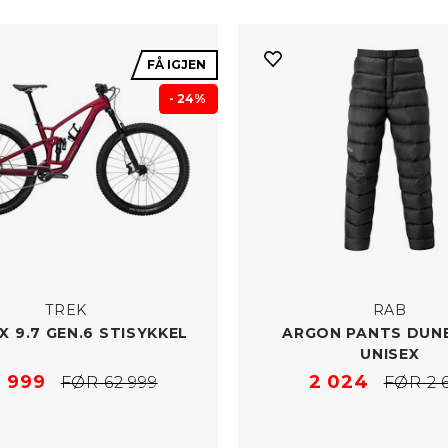
FÅ IGJEN
- 24%
TREK
RAB
X 9.7 GEN.6 STISYKKEL
ARGON PANTS DUN
UNISEX
 999
2 024
FØR 62 999
FØR 2 