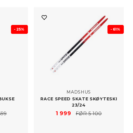
- 25%
- 61%
MADSHUS
BUKSE
RACE SPEED SKATE SKØYTESKI
23/​24
1 999
699
FØR 5 100