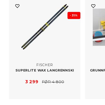
- 31%
FISCHER
SUPERLITE WAX LANGRENNSKI
GRUNNP
3 299
FØR 4 800