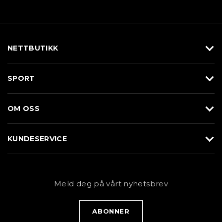
NETTBUTIKK
Utstyr
SPORT
Klær
Alpin/Topptur
Sko
OM OSS
Langrenn
Merkevarer
Om Braasport
Løp
KUNDESERVICE
Butikk
Sykkel
Kundeservice
NYHETSBREV
Bestill time
Fjell
Personvernerklæring
Meld deg på vårt nyhetsbrev
Blogg
Klær
Kjøpsvilkår
Bærekraft