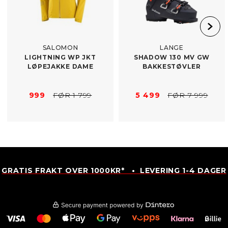
SALOMON
LANGE
LIGHTNING WP JKT
SHADOW 130 MV GW
LØPEJAKKE DAME
BAKKESTØVLER
999
FØR 1 799
5 499
FØR 7 999
GRATIS FRAKT OVER 1000KR* • LEVERING 1-4 DAGER