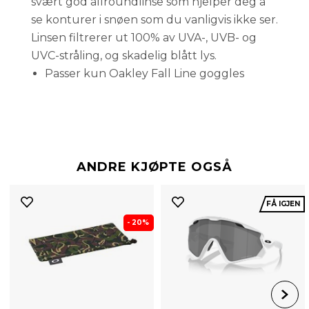
svært god allroundlinse som hjelper deg å
se konturer i snøen som du vanligvis ikke ser.
Linsen filtrerer ut 100% av UVA-, UVB- og
UVC-stråling, og skadelig blått lys.
Passer kun Oakley Fall Line goggles
ANDRE KJØPTE OGSÅ
FÅ IGJEN
- 20%