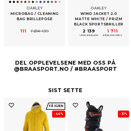
OAKLEY
OAKLEY
MICROBAG /​ CLEANING
WIND JACKET 2.0
BAG BRILLEPOSE
MATTE WHITE /​ PRIZM
BLACK SPORTSBRILLER
111
FØR 139
2 139
1 711
IKKE MEDLEM
MEDLEMSPRIS
DEL OPPLEVELSENE MED OSS PÅ
@BRAASPORT.NO / #BRAASPORT
SIST SETTE
FÅ IGJEN
- 44%
- 31%