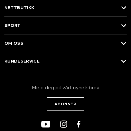
NETTBUTIKK
Utstyr
SPORT
Klær
Alpin/Topptur
Sko
OM OSS
Langrenn
Merkevarer
Om Braasport
Løp
KUNDESERVICE
Butikk
Sykkel
Kundeservice
NYHETSBREV
Bestill time
Fjell
Personvernerklæring
Meld deg på vårt nyhetsbrev
Blogg
Klær
Kjøpsvilkår
Bærekraft