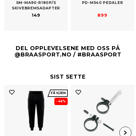
SM-​MA90-R180P/​S
PD-​M540 PEDALER
SKIVEBREMSADAPTER
149
899
DEL OPPLEVELSENE MED OSS PÅ
@BRAASPORT.NO / #BRAASPORT
SIST SETTE
FÅ IGJEN
- 46%