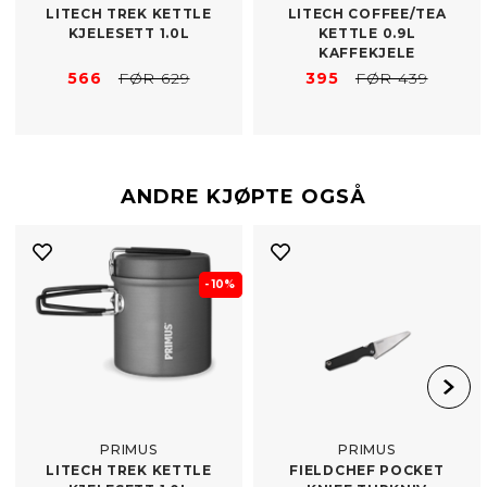
LITECH TREK KETTLE
LITECH COFFEE/​TEA
KJELESETT 1.0L
KETTLE 0.9L
KAFFEKJELE
566
FØR 629
395
FØR 439
ANDRE KJØPTE OGSÅ
- 10%
PRIMUS
PRIMUS
LITECH TREK KETTLE
FIELDCHEF POCKET