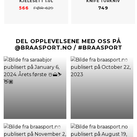
KJELESETT 1.0L
KNIFE TURKNIV
566
FØR 629
749
DEL OPPLEVELSENE MED OSS PÅ
@BRAASPORT.NO / #BRAASPORT