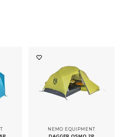
e campingturer, tilbyr vi
nd, regn og sol. Velg
d for de mest krevende
eg om å nyte naturen og
T
NEMO EQUIPMENT
6P
DAGGER OSMO 2P