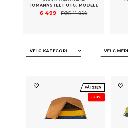
TOMANNSTELT UTG. MODELL
6 499
FØR 11 899
FÅ IGJEN
- 20%