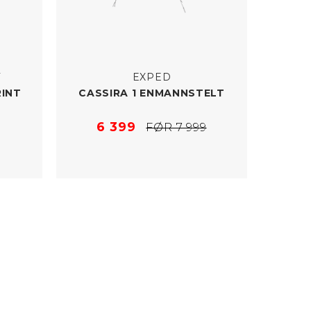
T
EXPED
RINT
CASSIRA 1 ENMANNSTELT
6 399
FØR 7 999