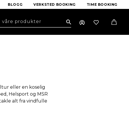
BLOGG
VERKSTED BOOKING
TIME BOOKING
Search
tur eller en koselig
ped, Helsport og MSR
kle alt fra vindfulle
nøye utvalgt telt som