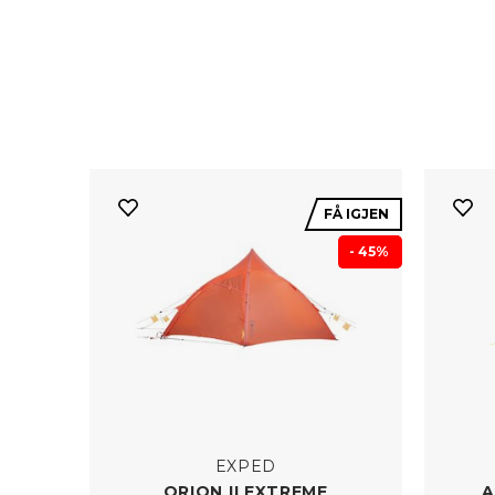
kombinerer lett vekt med
telt fra toppmerke
mellom turtelt som gi
forholdene i høyfjelle
FÅ IGJEN
- 45%
EXPED
ORION II EXTREME
A