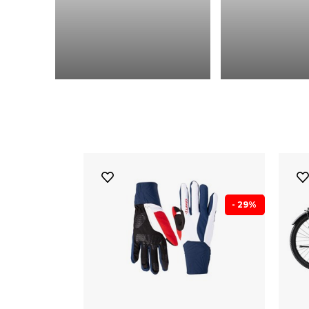
- 29%