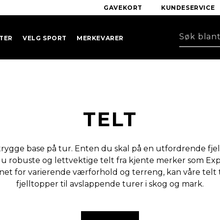
GAVEKORT
KUNDESERVICE
TER
VELG SPORT
MERKEVARER
TELT
 trygge base på tur. Enten du skal på en utfordrende fjell
du robuste og lettvektige telt fra kjente merker som Ex
net for varierende værforhold og terreng, kan våre telt ta
fjelltopper til avslappende turer i skog og mark.
ste beskyttelse mot naturens elementer, og hos Braasport har vi 