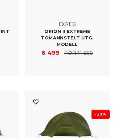
T
EXPED
RINT
ORION II EXTREME
TOMANNSTELT UTG.
MODELL
6 499
FØR 11 899
- 20%