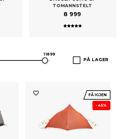
T
TOMANNSTELT
8 999
Karakter:
5.0 av 5 mulige
11899
PÅ LAGER
FÅ IGJEN
- 45%