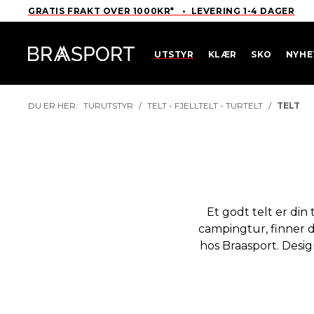
GRATIS FRAKT OVER 1000KR* • LEVERING 1-4 DAGER
UTSTYR
KLÆR
SKO
NYHE
DU ER HER:
TURUTSTYR
/
TELT - FJELLTELT - TURTELT
/
TELT
Et godt telt er din
campingtur, finner 
hos Braasport. Desig
Teltet er din viktig