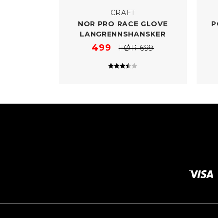
CRAFT
NOR PRO RACE GLOVE
P
LANGRENNSHANSKER
499
FØR 699
Karakter:
3.5 av 5 mulige