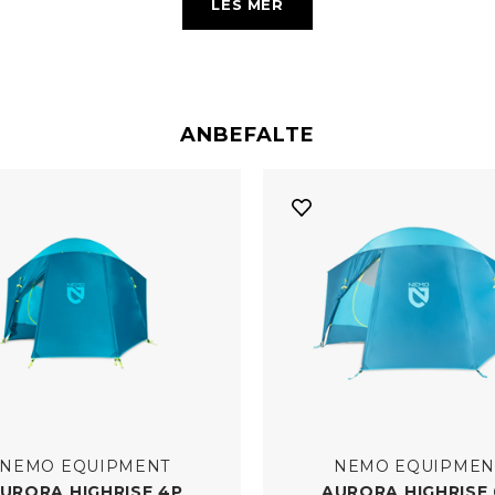
LES MER
 solid konstruksjon. Enten du skal på lange fjellturer eller korter
r som
Exped
,
Helsport
og
MSR
som er designet for å tåle både vi
r deg komfort på enkle turer, eller fjelltelt som er skreddersyd
t. Med romslige innertelt og enkel oppsett, kan du konsentrere d
eventyret.
ANBEFALTE
NEMO EQUIPMENT
NEMO EQUIPMEN
URORA HIGHRISE 4P
AURORA HIGHRISE 