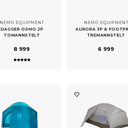
NEMO EQUIPMENT
NEMO EQUIPMEN
DAGGER OSMO 2P
AURORA 3P & FOOTP
TOMANNSTELT
TREMANNSTELT
8 999
6 999
Karakter:
5.0 av 5 mulige