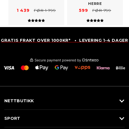
HERRE
1 439
FØR 1 799
599
FØR 799
Karakter:
5.0 av 5 mulige
Karakter:
5.0 av 5 mulig
GRATIS FRAKT OVER 1000KR* • LEVERING 1-4 DAGER
NETTBUTIKK
Utstyr
SPORT
Klær