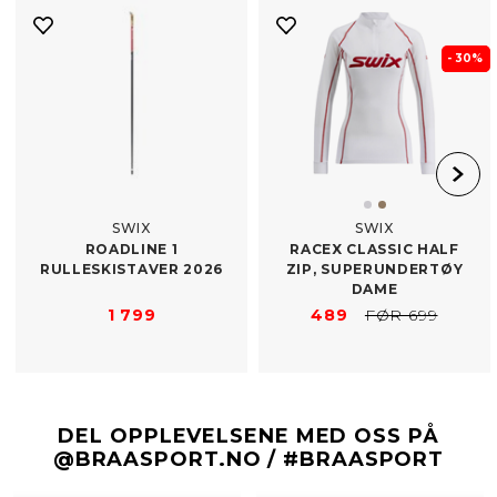
- 30%
SWIX
SWIX
ROADLINE 1
RACEX CLASSIC HALF
RULLESKISTAVER 2026
ZIP, SUPERUNDERTØY
DAME
1 799
489
FØR 699
DEL OPPLEVELSENE MED OSS PÅ
@BRAASPORT.NO / #BRAASPORT