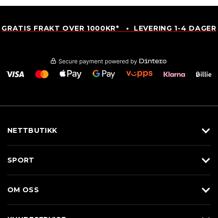
GRATIS FRAKT OVER 1000KR* • LEVERING 1-4 DAGER
NETTBUTIKK
Utstyr
SPORT
Klær
Alpin/Topptur
Sko
OM OSS
Langrenn
Merkevarer
Om Braasport