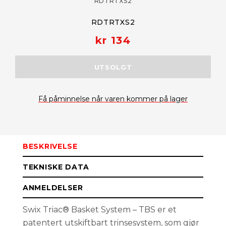
RDTRTXS2
RDTRTXS2
kr 134
UTSOLGT
Få påminnelse når varen kommer på lager
BESKRIVELSE
TEKNISKE DATA
ANMELDELSER
Swix Triac® Basket System – TBS er et
patentert utskiftbart trinsesystem, som gjør