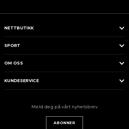
NETTBUTIKK
Utstyr
SPORT
Klær
Alpin/Topptur
Sko
OM OSS
Langrenn
Merkevarer
Om Braasport
Løp
KUNDESERVICE
Butikk
Sykkel
Kundeservice
NYHETSBREV
Bestill time
Fjell
Personvernerklæring
Meld deg på vårt nyhetsbrev
Blogg
Klær
Kjøpsvilkår
Bærekraft