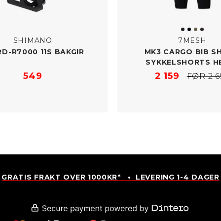
SHIMANO
7MESH
RD-​R7000 11S BAKGIR
MK3 CARGO BIB S
SYKKELSHORTS H
549
2 159
FØR 2 6
GRATIS FRAKT OVER 1000KR* • LEVERING 1-4 DAGER