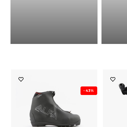
- 43%