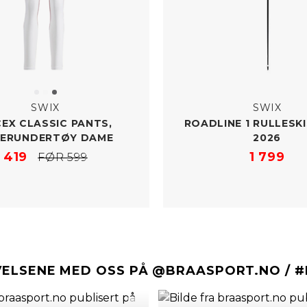
SWIX
SWIX
EX CLASSIC PANTS,
ROADLINE 1 RULLESK
PERUNDERTØY DAME
2026
419
1 799
FØR 599
VELSENE MED OSS PÅ @BRAASPORT.NO / 