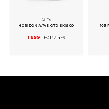
ALFA
HORIZON A/​P/S GTX SKISKO
105 
1 999
FØR 3 499