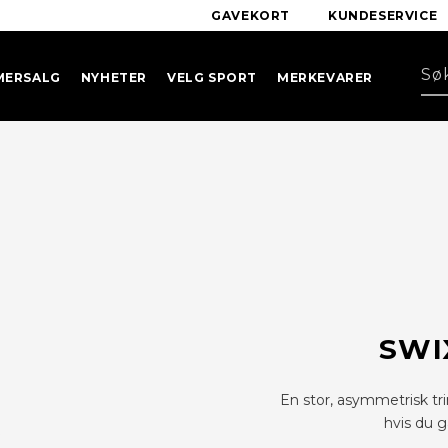
GAVEKORT
KUNDESERVICE
MERSALG
NYHETER
VELG SPORT
MERKEVARER
SWI
En stor, asymmetrisk t
hvis du g