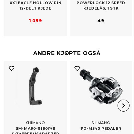
XX1 EAGLE HOLLOW PIN
POWERLOCK 12 SPEED
12-​DELT KJEDE
KJEDELÅS, 1 STK
1 099
49
ANDRE KJØPTE OGSÅ
SHIMANO
SHIMANO
SM-​MA90-R180P/​S
PD-​M540 PEDALER
SKIVEBREMSADAPTER