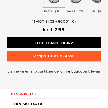
11-40T ( ICSM8000140)
11-42T (ICSM8000140)
11-46T (ICSM8000146)
11-40T ( ICSM8000140)
kr 1 299
LEGG I HANDLEKURV
Denne varen er også tilgjengelig i
vår butikk
på Ullevaal
BESKRIVELSE
TEKNISKE DATA