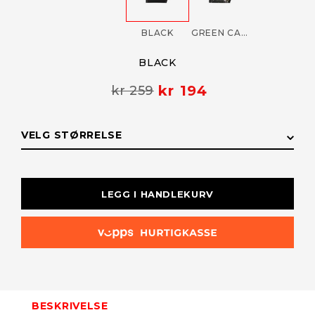
BLACK
GREEN CAMO
BLACK
kr 194
kr 259
VELG STØRRELSE
STØRRELSE
LAGERSTATUS
LEGG I HANDLEKURV
S (GPC1901S-
På lager
01)
L (GPC1902L-
På lager
01)
BESKRIVELSE