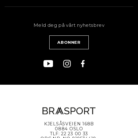
Butikk
Sykkel
Kundeservice
NYHETSBREV
Bestill time
Fjell
Personvernerklæring
Meld deg på vårt nyhetsbrev
Blogg
Klær
Kjøpsvilkår
Bærekraft
KJELSÅSVEIEN 168B
0884 OSLO
TLF: 22 23 00 33