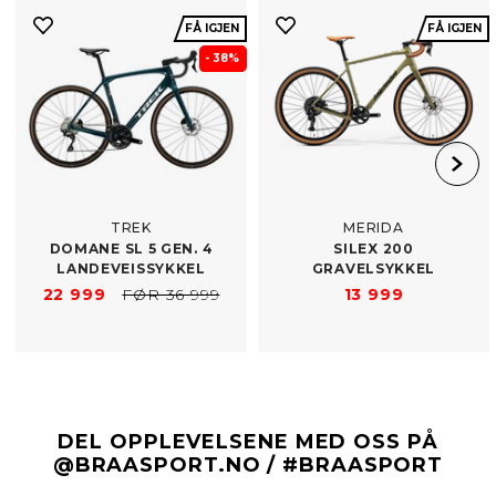
FÅ IGJEN
FÅ IGJEN
- 38%
TREK
MERIDA
DOMANE SL 5 GEN. 4
SILEX 200
LANDEVEISSYKKEL
GRAVELSYKKEL
22 999
FØR 36 999
13 999
DEL OPPLEVELSENE MED OSS PÅ
@BRAASPORT.NO / #BRAASPORT