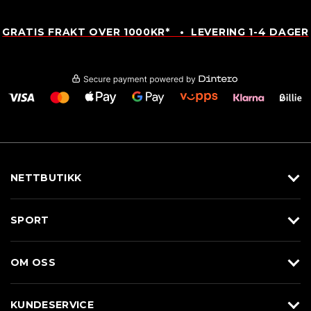
GRATIS FRAKT OVER 1000KR* • LEVERING 1-4 DAGER
NETTBUTIKK
Utstyr
SPORT
Klær
Alpin/Topptur
Sko
OM OSS
Langrenn
Merkevarer
Om Braasport
Løp
KUNDESERVICE