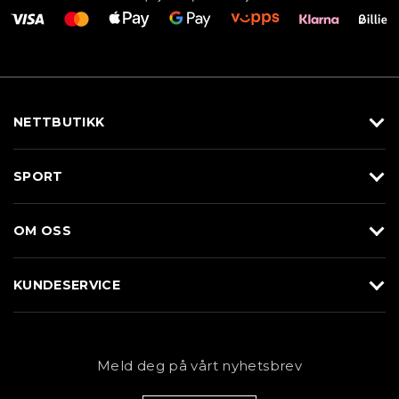
NETTBUTIKK
Utstyr
SPORT
Klær
Alpin/Topptur
Sko
OM OSS
Langrenn
Merkevarer
Om Braasport
Løp
KUNDESERVICE
Butikk
Sykkel
Kundeservice
NYHETSBREV
Bestill time
Fjell
Personvernerklæring
Meld deg på vårt nyhetsbrev
Blogg
Klær
Kjøpsvilkår