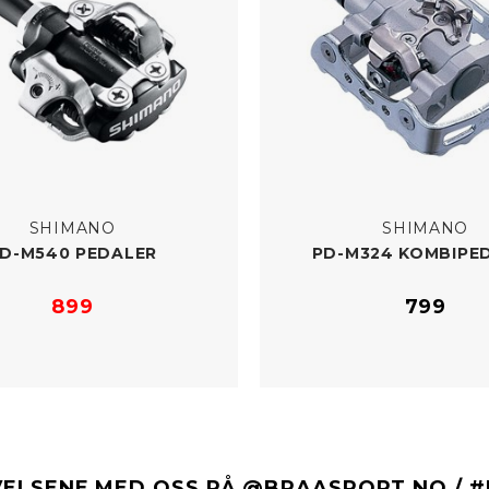
SHIMANO
SHIMANO
D-​M540 PEDALER
PD-​M324 KOMBIPE
899
799
VELSENE MED OSS PÅ @BRAASPORT.NO / 