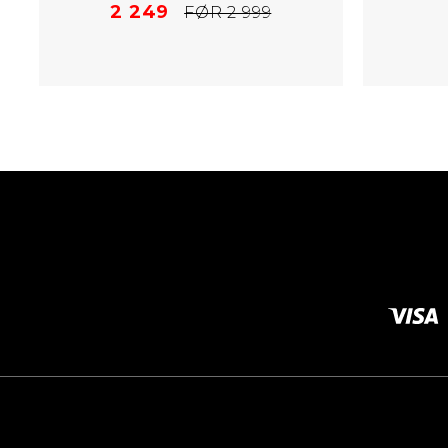
2 249
FØR 2 999