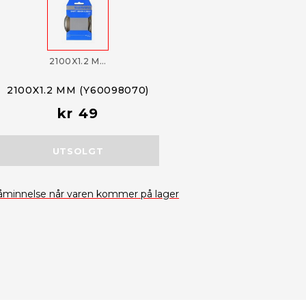
2100X1.2 MM (Y60098070)
2100X1.2 MM (Y60098070)
kr 49
UTSOLGT
åminnelse når varen kommer på lager