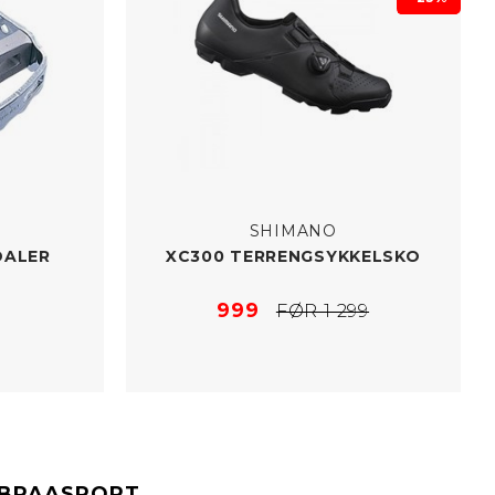
SHIMANO
DALER
XC300 TERRENGSYKKELSKO
999
FØR 1 299
#BRAASPORT