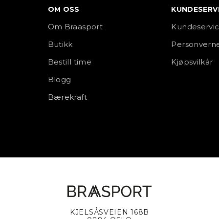
OM OSS
KUNDESERV
Om Braasport
Kundeservi
Butikk
Personverne
Bestill time
Kjøpsvilkår
Blogg
Bærekraft
KJELSÅSVEIEN 168B