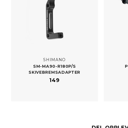
SHIMANO
SM-​MA90-R180P/​S
P
SKIVEBREMSADAPTER
149
DEL OPPLE